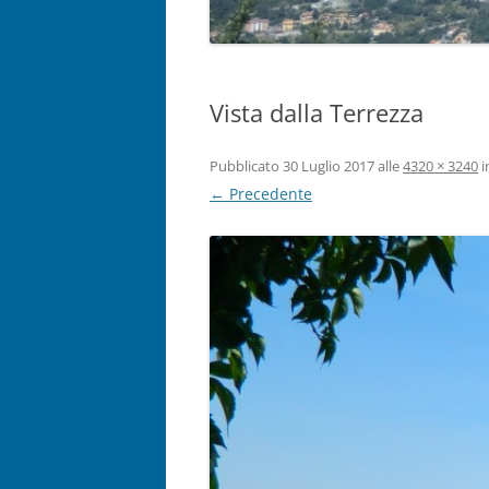
Vista dalla Terrezza
Pubblicato
30 Luglio 2017
alle
4320 × 3240
i
← Precedente