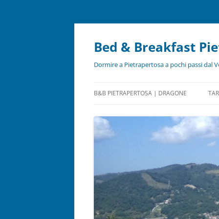
Bed & Breakfast Pi
Dormire a Pietrapertosa a pochi passi dal V
B&B PIETRAPERTOSA | DRAGONE
TAR