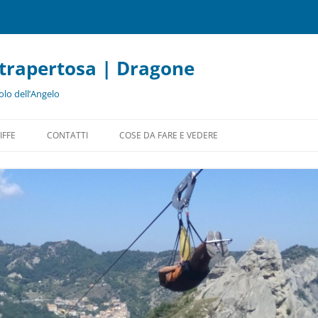
etrapertosa | Dragone
olo dell’Angelo
Vai
al
IFFE
CONTATTI
COSE DA FARE E VEDERE
contenuto