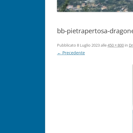
bb-pietrapertosa-dragon
Pubblicato
8 Luglio 2023
alle
450 × 800
in
Dr
← Precedente