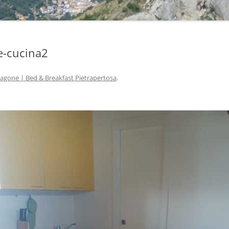
e-cucina2
agone | Bed & Breakfast Pietrapertosa
.