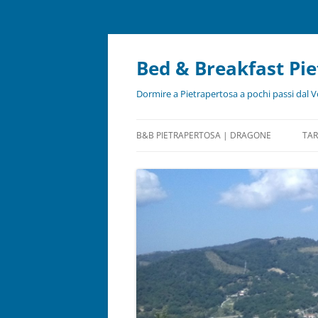
Bed & Breakfast Pi
Dormire a Pietrapertosa a pochi passi dal V
B&B PIETRAPERTOSA | DRAGONE
TAR