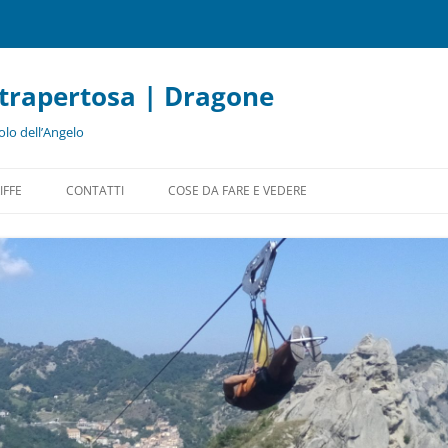
etrapertosa | Dragone
olo dell’Angelo
Vai
al
IFFE
CONTATTI
COSE DA FARE E VEDERE
contenuto