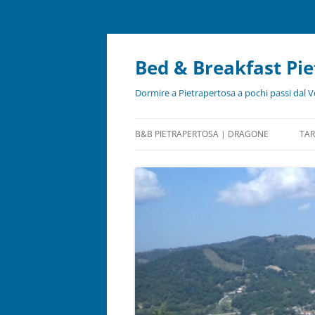
Bed & Breakfast Pi
Dormire a Pietrapertosa a pochi passi dal V
B&B PIETRAPERTOSA | DRAGONE
TAR