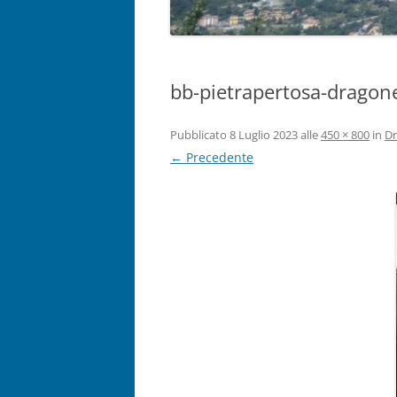
bb-pietrapertosa-dragon
Pubblicato
8 Luglio 2023
alle
450 × 800
in
Dr
← Precedente