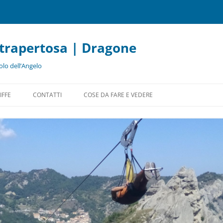
etrapertosa | Dragone
olo dell’Angelo
Vai
al
IFFE
CONTATTI
COSE DA FARE E VEDERE
contenuto