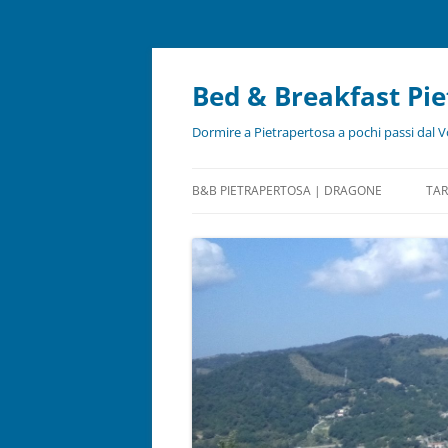
Bed & Breakfast Pi
Dormire a Pietrapertosa a pochi passi dal V
B&B PIETRAPERTOSA | DRAGONE
TAR