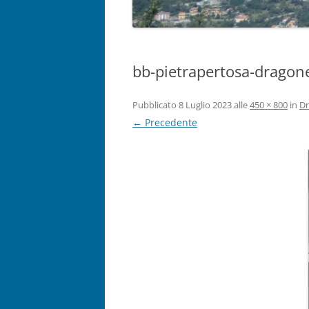
bb-pietrapertosa-dragon
Pubblicato
8 Luglio 2023
alle
450 × 800
in
Dr
← Precedente