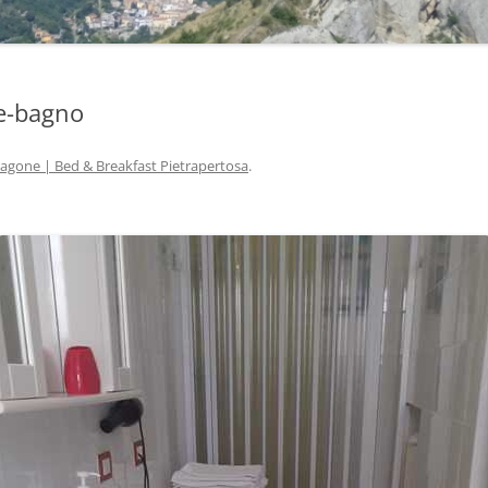
e-bagno
agone | Bed & Breakfast Pietrapertosa
.