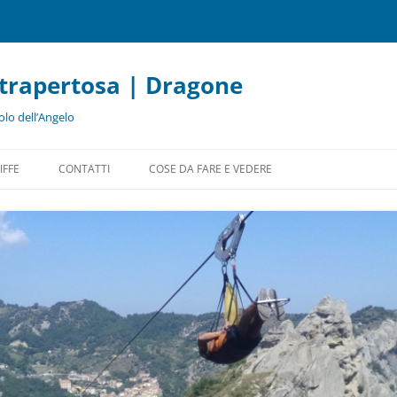
etrapertosa | Dragone
olo dell’Angelo
Vai
al
IFFE
CONTATTI
COSE DA FARE E VEDERE
contenuto